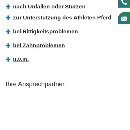
+4
nach Unfällen oder Stürzen
zur Unterstützung des Athleten Pferd
bei Rittigkeitsproblemen
bei Zahnproblemen
u.v.m.
Ihre Ansprechpartner: